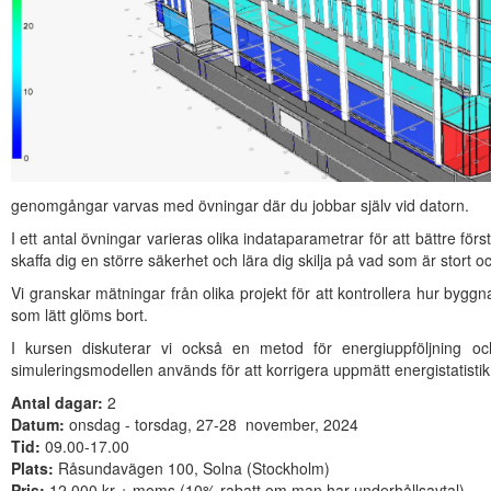
genomgångar varvas med övningar där du jobbar själv vid datorn.
I ett antal övningar varieras olika indataparametrar för att bättre fö
skaffa dig en större säkerhet och lära dig skilja på vad som är stort o
Vi granskar mätningar från olika projekt för att kontrollera hur bygg
som lätt glöms bort.
I kursen diskuterar vi också en metod för energiuppföljning o
simuleringsmodellen används för att korrigera uppmätt energistatistik
Antal dagar:
2
Datum:
onsdag - torsdag, 27-28 november, 2024
Tid:
09.00-17.00
Plats:
Råsundavägen 100, Solna (Stockholm)
Pris:
12 000 kr + moms (10% rabatt om man har underhållsavtal)