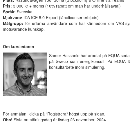
Pris:
3 000 kr + moms (10% rabatt om man har underhållsavtal)
Språk:
Svenska
Mjukvara:
IDA ICE 5.0 Expert (lånelicenser erbjuds)
Målgrupp:
för erfarna användare som har kännedom om VVS-syste
motsvarande kunskap.
Om kursledaren
Samer Hassanie har arbetat på EQUA sedan 
på Sweco som energikonsult. På EQUA förd
konsultarbete inom simulering.
För anmälan, klicka på "Registrera" högst upp på sidan.
Obs!
Sista anmälningsdag är tisdag 26 november, 2024.