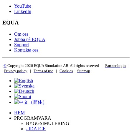
YouTube
LinkedIn
EQUA
Om oss
Jobba på EQUA
Support
Kontakta oss
©
Copyright 2
026 EQUA Simulation AB. All rights reserved
|
Partner login
|
Privacy policy
|
Terms of use
|
Cookies
|
Sitemap
HEM
PROGRAMVARA
BYGGSIMULERING
- IDA ICE