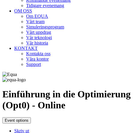
Kommande evenemang
Tidigare evenemang
OM OSS
Om EQUA
Vårt team
Simuleringsprogram
Vårt uppdrag
Vår teknologi
Vår historia
KONTAKT
Kontakta oss
Våra kontor
Support
Einführung in die Optimierung
(Opt0) - Online
Event options
Skriv ut