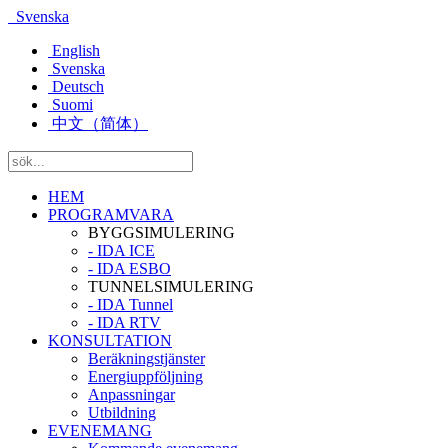
Svenska
English
Svenska
Deutsch
Suomi
中文（简体）
HEM
PROGRAMVARA
BYGGSIMULERING
- IDA ICE
- IDA ESBO
TUNNELSIMULERING
- IDA Tunnel
- IDA RTV
KONSULTATION
Beräkningstjänster
Energiuppföljning
Anpassningar
Utbildning
EVENEMANG