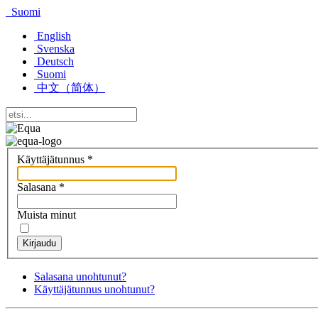
Suomi
English
Svenska
Deutsch
Suomi
中文（简体）
Käyttäjätunnus
*
Salasana
*
Muista minut
Kirjaudu
Salasana unohtunut?
Käyttäjätunnus unohtunut?