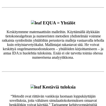
EQUA = Yhtälöt
Keskitymmme matemaattisiin malleihin. Käyttämällä älykkään
tietokonealgebran ja numeeristen metodien yhdistelmää voimme
ratkaista symbolisiin yhtälöihin perustuvia malleja vastaavalla teholla
kuin erityistarvetyökalut. Mallintajat rakastavat sitä. He voivat
keskittyä ongelmanmuodostukseen – yhtälöiden kirjoittamiseen – ja
antaa IDA:n huolehtia tuloksista. Enää ei ole tarvetta toimia ohessa
numeerisena analyytikkona.
Kestäviä tuloksia
“Metodit ovat riittävän vankkoja luomaan loppukäyttäjän
sovelluksia, joita vähäisen simulaatiokokemuksen omaavat
henkilötkin voivat käyttää.” Tarjoamme kehitysympäristöjä