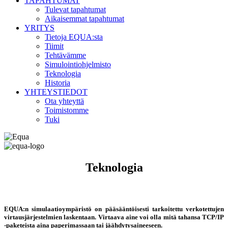
TAPAHTUMAT
Tulevat tapahtumat
Aikaisemmat tapahtumat
YRITYS
Tietoja EQUA:sta
Tiimit
Tehtävämme
Simulointiohjelmisto
Teknologia
Historia
YHTEYSTIEDOT
Ota yhteyttä
Toimistomme
Tuki
Teknologia
EQUA:n simulaatioympäristö on pääsääntöisesti tarkoitettu verkotettujen
virtausjärjestelmien laskentaan. Virtaava aine voi olla mitä tahansa TCP/IP
-paketeista aina paperimassaan tai jäähdytysaineeseen.