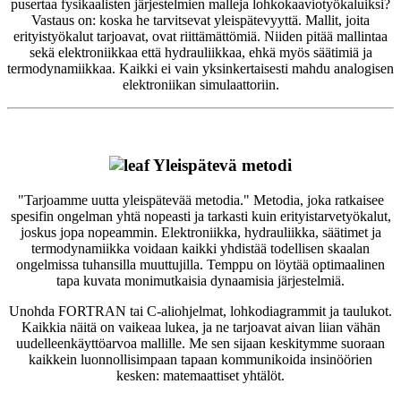
pusertaa fysikaalisten järjestelmien malleja lohkokaaviotyökaluiksi?
Vastaus on: koska he tarvitsevat yleispätevyyttä. Mallit, joita
erityistyökalut tarjoavat, ovat riittämättömiä. Niiden pitää mallintaa
sekä elektroniikkaa että hydrauliikkaa, ehkä myös säätimiä ja
termodynamiikkaa. Kaikki ei vain yksinkertaisesti mahdu analogisen
elektroniikan simulaattoriin.
Yleispätevä metodi
"Tarjoamme uutta yleispätevää metodia." Metodia, joka ratkaisee
spesifin ongelman yhtä nopeasti ja tarkasti kuin erityistarvetyökalut,
joskus jopa nopeammin. Elektroniikka, hydrauliikka, säätimet ja
termodynamiikka voidaan kaikki yhdistää todellisen skaalan
ongelmissa tuhansilla muuttujilla. Temppu on löytää optimaalinen
tapa kuvata monimutkaisia dynaamisia järjestelmiä.
Unohda FORTRAN tai C-aliohjelmat, lohkodiagrammit ja taulukot.
Kaikkia näitä on vaikeaa lukea, ja ne tarjoavat aivan liian vähän
uudelleenkäyttöarvoa mallille. Me sen sijaan keskitymme suoraan
kaikkein luonnollisimpaan tapaan kommunikoida insinöörien
kesken: matemaattiset yhtälöt.