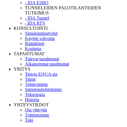
- IDA ESBO
TUNNELEIDEN PALOTILANTEIDEN
TUTKIMUS
- IDA Tunnel
- IDA RTV
KONSULTOINTI
Simulointipalvelut
Käytön valvonta
Räätälöinti
Koulutus
TAPAHTUMAT
Tulevat tapahtumat
Aikaisemmat tapahtumat
YRITYS
Tietoja EQUA:sta
Tiimit
Tehtävämme
Simulointiohjelmisto
Teknologia
Historia
YHTEYSTIEDOT
Ota yhteyttä
Toimistomme
Tuki