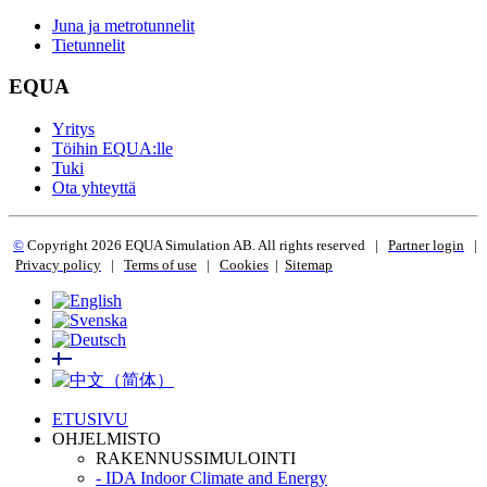
Juna ja metrotunnelit
Tietunnelit
EQUA
Yritys
Töihin EQUA:lle
Tuki
Ota yhteyttä
©
Copyright 2
026 EQUA Simulation AB. All rights reserved
|
Partner login
|
Privacy policy
|
Terms of use
|
Cookies
|
Sitemap
ETUSIVU
OHJELMISTO
RAKENNUSSIMULOINTI
- IDA Indoor Climate and Energy