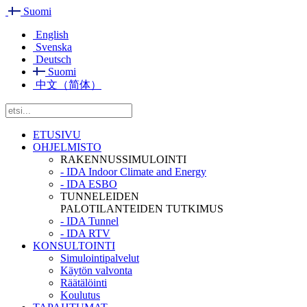
Suomi
English
Svenska
Deutsch
Suomi
中文（简体）
ETUSIVU
OHJELMISTO
RAKENNUSSIMULOINTI
- IDA Indoor Climate and Energy
- IDA ESBO
TUNNELEIDEN
PALOTILANTEIDEN TUTKIMUS
- IDA Tunnel
- IDA RTV
KONSULTOINTI
Simulointipalvelut
Käytön valvonta
Räätälöinti
Koulutus