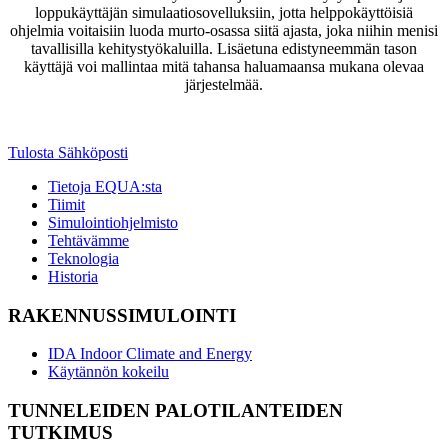
loppukäyttäjän simulaatiosovelluksiin, jotta helppokäyttöisiä
ohjelmia voitaisiin luoda murto-osassa siitä ajasta, joka niihin menisi
tavallisilla kehitystyökaluilla. Lisäetuna edistyneemmän tason
käyttäjä voi mallintaa mitä tahansa haluamaansa mukana olevaa
järjestelmää.
Tulosta
Sähköposti
Tietoja EQUA:sta
Tiimit
Simulointiohjelmisto
Team DACH
Tehtävämme
Team Suomi
Teknologia
Team Ruotsi
Historia
RAKENNUSSIMULOINTI
IDA Indoor Climate and Energy
Käytännön kokeilu
TUNNELEIDEN PALOTILANTEIDEN
TUTKIMUS