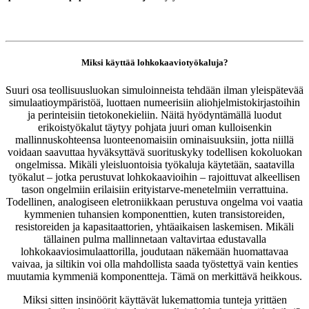
Miksi käyttää lohkokaaviotyökaluja?
Suuri osa teollisuusluokan simuloinneista tehdään ilman yleispätevää
simulaatioympäristöä, luottaen numeerisiin aliohjelmistokirjastoihin
ja perinteisiin tietokonekieliin. Näitä hyödyntämällä luodut
erikoistyökalut täytyy pohjata juuri oman kulloisenkin
mallinnuskohteensa luonteenomaisiin ominaisuuksiin, jotta niillä
voidaan saavuttaa hyväksyttävä suorituskyky todellisen kokoluokan
ongelmissa. Mikäli yleisluontoisia työkaluja käytetään, saatavilla
työkalut – jotka perustuvat lohkokaavioihin – rajoittuvat alkeellisen
tason ongelmiin erilaisiin erityistarve-menetelmiin verrattuina.
Todellinen, analogiseen eletroniikkaan perustuva ongelma voi vaatia
kymmenien tuhansien komponenttien, kuten transistoreiden,
resistoreiden ja kapasitaattorien, yhtäaikaisen laskemisen. Mikäli
tällainen pulma mallinnetaan valtavirtaa edustavalla
lohkokaaviosimulaattorilla, joudutaan näkemään huomattavaa
vaivaa, ja siltikin voi olla mahdollista saada työstettyä vain kenties
muutamia kymmeniä komponentteja. Tämä on merkittävä heikkous.
Miksi sitten insinöörit käyttävät lukemattomia tunteja yrittäen