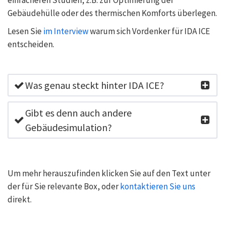
einfacheren Studien, z.B. zur Optimierung der
Gebäudehülle oder des thermischen Komforts überlegen.
Lesen Sie
im Interview
warum sich Vordenker für IDA ICE
entscheiden.
Was genau steckt hinter IDA ICE?
Bei der IDA ICE-Simulation ist es sogar möglich das
Gibt es denn auch andere
Gebäude, die Anlage, die Lüftungsanlage und die
Gebäudesimulation?
Regelungen extrem realitätsnah und gekoppelt zu
rechnen. Im Falle eines Normnachweises werden bei
Der Begriff «Gebäudesimulation» oder «thermische
grundlegend gleichbleibender Berechnungsweise nur
Gebäudesimulation» ist mittlerweile häufig
Um mehr herauszufinden klicken Sie auf den Text unter
Parametereinstellungen wie Luftwechsel oder interne
anzutreffen. Oft mit dem Zusatz, dass die Simulation
der für Sie relevante Box, oder
Lasten gemäss der Norm angepasst.
kontaktieren Sie uns
gemäß einer Norm erfolgt.
direkt.
In der wissenschaftlichen Literatur wird jedoch