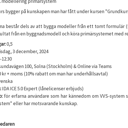
rs bygger på kunskapen man har fått under kursen "Grundkurs
na består dels av att bygga modeller från ett tomt formulär 
esultat från en byggnadsmodell och köra primärsystemet med r
ar:
0,5
isdag, 3 december, 2024
-12:30
sundavägen 100, Solna (Stockholm) & Online via Teams
0 kr + moms (10% rabatt om man har underhållsavtal)
enska
:
IDA ICE 5.0 Expert (lånelicenser erbjuds)
p:
för erfarna användare som har kännedom om VVS-system sa
stem" eller har motsvarande kunskap.
ledaren