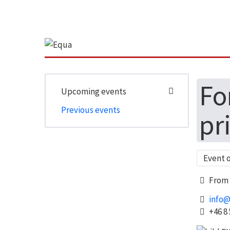
Fo
Upcoming events
Previous events
pr
Event 
From 
info@
+46 8 