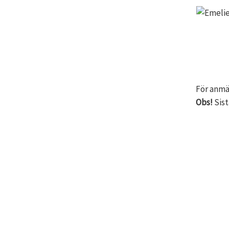
För anmä
Obs!
Sist