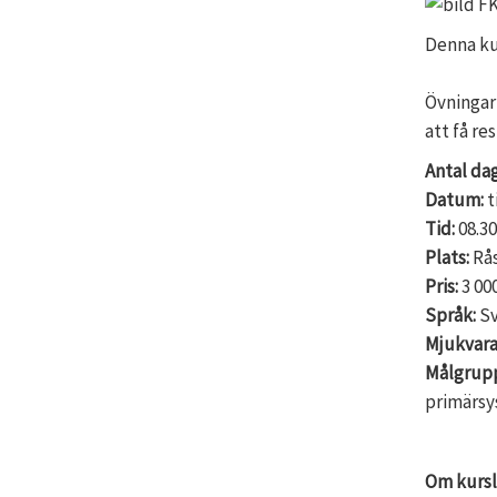
Denna ku
Övningar
att få r
Antal dag
Datum:
t
Tid:
08.30
Plats:
Rå
Pris:
3 00
Språk:
Sv
Mjukvara
Målgrup
primärsy
Om kurs