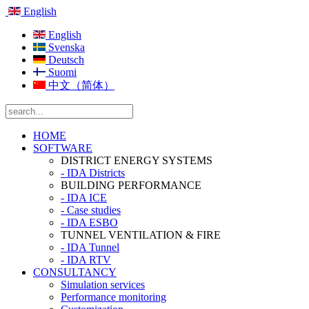
English
English
Svenska
Deutsch
Suomi
中文（简体）
HOME
SOFTWARE
DISTRICT ENERGY SYSTEMS
- IDA Districts
BUILDING PERFORMANCE
- IDA ICE
- Case studies
- IDA ESBO
TUNNEL VENTILATION & FIRE
- IDA Tunnel
- IDA RTV
CONSULTANCY
Simulation services
Performance monitoring