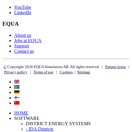
YouTube
LinkedIn
EQUA
About us
Jobs at EQUA
Support
Contact us
©
Copyright 2
026 EQUA Simulation AB. All rights reserved
|
Partner login
|
Privacy policy
|
Terms of use
|
Cookies
|
Sitemap
HOME
SOFTWARE
DISTRICT ENERGY SYSTEMS
- IDA Districts