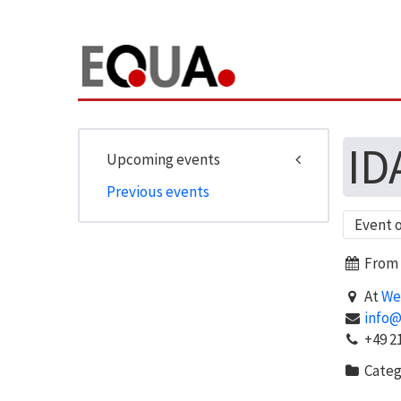
ID
Upcoming events
Previous events
Event 
From M
At
We
info
+49 21
Categ